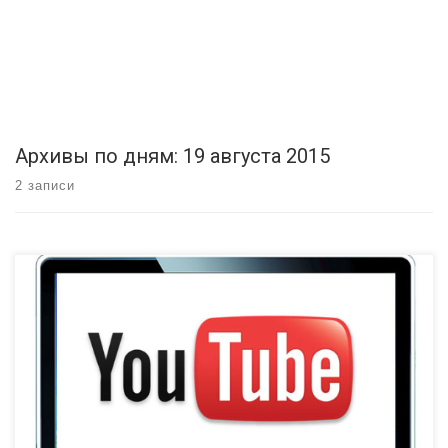
Архивы по дням:
19 августа 2015
2 записи
Начиная с середины августа на телевизорах Philips 2012 года
появилась проблема с работой виджета Youtube. У некоторых
Youtube просто не запускается и зависает на этапе логотипа, у
части пользователей Youtube все же открывается, но ничего не
показывает. Проблема состоит в том, что разработчики Youtube
прекратили поддержку старых сертификатов SHA-1. Youtube […]