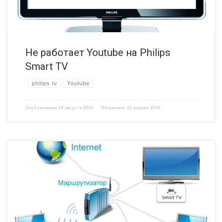
Не работает Youtube на Philips
Smart TV
philips tv
Youtube
Опубликовано
19 августа 2015
Обновлено
12 апреля 2019
Купить телевизор со смарт тв — задача не из легких. Но чтобы все
сервисы работали гладко и быстро, нужен хороший WiFi роутер.
Неважно, как Вы подключите — через кабель или через
беспроводную сеть, устройство, через которое смарт тв будет
выходить в Интернет должно обладать некоторыми специальными