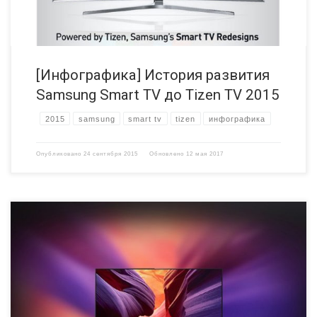
[Инфографика] История развития
Samsung Smart TV до Tizen TV 2015
2015
samsung
smart tv
tizen
инфографика
Опубликовано
24 сентября 2015
Обновлено
12 мая 2017
Компания Philips привезла на выставку IFA 2015 телевизор,
оснащённый улучшенной технологией Ambilight. Обновлённая
технология получила название Ambilight projection. Телевизор
Philips AmbiLux TV имеет диагональ экрана 65 дюймов и
поддерживает 4K разрешение. Технология Ambilight projection
предусматривает расширение восприятия демонстрируемого