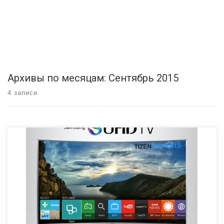
Архивы по месяцам:
Сентябрь 2015
4 записи
Нет ничего лучшего для сравнения, чем инфографика. В данной
статье мы хотим показать Вам революцию от простого Samsung
TV до Samsung Smartv TV. Samsung представила свой первый
смарт телевизор в 2008 году (такое впечатление, что это было
вчера:) ) с PAVV Bordeaux TV 750 на борту, который давал
возможность пользователям выходить в Интернет, смотреть […]