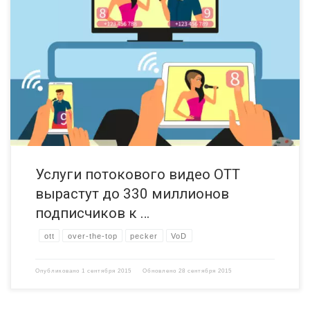
Как сообщается в новом докладе Juniper Research — количество
потребителей потокового видео значительно увеличивается. Так,
например, количество подписок таких сервисов, как Netflix
и Amazon Prime Instant Video увеличиться с 92,1 миллиона в 2015
до 333,2 миллионов глобальных подписок к 2019 году. Все
подключенные телевизоры и стримминговые устройства на
подобии Amazon’s Fire TV Stick и Chromecast будут […]
Услуги потокового видео OTT
вырастут до 330 миллионов
подписчиков к …
ott
over-the-top
pecker
VoD
Опубликовано
1 сентября 2015
Обновлено
28 сентября 2015