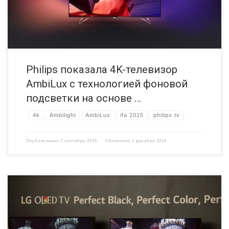
изображения на большое пространство вокруг телевизора.
Фактически, устройство создаёт фоновую подсветку, которая […]
Philips показала 4K-телевизор
AmbiLux с технологией фоновой
подсветки на основе …
4k
Ambilight
AmbiLux
ifa 2015
philips tv
Опубликовано
7 сентября 2015
Обновлено
1 декабря 2016
Компания LG Electronics представила на выставке IFA 2015 в
Берлине четыре новых OLED-телевизора, среди которых 65-ти и 55-