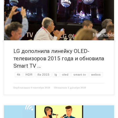
дюймовые 4K OLED-телевизоры с поддержкой HDR (модели
65/55EF9500 и 55EG9200), а также OLED-телевизор с изогнутым
экраном (модель 55EG9100). Отметим, что модели EF9500
оснащены первыми в индустрии плоскими OLED-экранами с
разрешением 4K, а толщина корпуса […]
LG дополнила линейку OLED-
телевизоров 2015 года и обновила
Smart TV …
4k
HDR
ifa 2015
lg
oled
smart tv
webos
Опубликовано
5 сентября 2015
Обновлено
1 декабря 2016