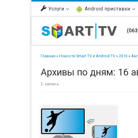
Перейти к содержимому
Услуги
Android приставки
(063
Главная
»
Новости Smart TV и Android TV
»
2016
»
Авг
Архивы по дням:
16 а
1 запись
Ни для кого уже давно не секрет, что
телевизор можно использовать в
качестве монитора компьютера,
подключив его через кабель HDMI
или VGA. Но немногие знают, что