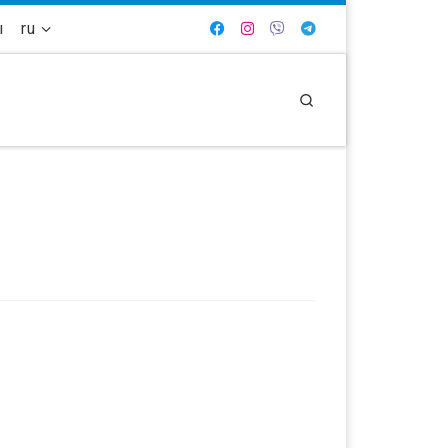
ы
ru
Search