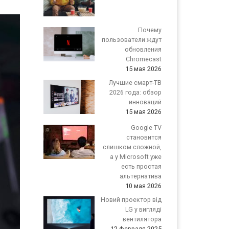
Почему
пользователи ждут
обновления
Chromecast
15 мая 2026
Лучшие смарт-ТВ
2026 года: обзор
инноваций
15 мая 2026
Google TV
становится
слишком сложной,
а у Microsoft уже
есть простая
альтернатива
10 мая 2026
Новий проектор від
LG у вигляді
вентилятора
12 февраля 2025