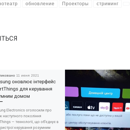
нотеатр
обновление
Проекторы
стриминг
ИТЬСЯ
ликовано
11 июня 2021
sung оновлює інтерфейс
rtThings для керування
умним домом
ng Electronics оголосили про
к наступного покоління
Things — технології, що об’єднує в
пристрої керування розумним