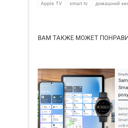
Apple TV
smart tv
домашний ки
ВАМ ТАКЖЕ МОЖЕТ ПОНРАВ
Опуб
Sam
Sma
роз
Samsu
випус
Smart
собі 