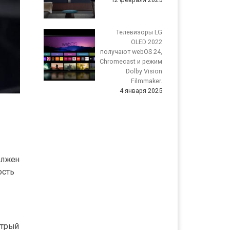
Телевизоры LG
OLED 2022
получают webOS 24,
Chromecast и режим
Dolby Vision
Filmmaker.
4 января 2025
олжен
ость
стрый