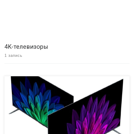
4K-телевизоры
1 запись
Сегодня 11.05.19 в Шанхае прошла масштабная пресс-
конференция Xiaomi. Впервые была представлена линейка
премиальных QLED-телевизоров Xiaomi Mi TV 5 Pro, с диагоналями
55, 65 и 75 дюймов. Вместе с Xiaomi Mi TV 5 Pro была представлена
линейка Xiaomi Mi TV 5 с панелями попроще, но в тех же размерах
(55, 65 […]