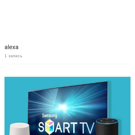
alexa
1 запись
Вы могли бы подумать, что смарт-телевизоры Samsung будут иметь
поддержку только собственного ассистента компании Bixby. Факт
остается фактом, что Bixby не совсем достигла того уровня, что
предлагают Alexa и Google Assistant. Еще в декабре сообщалось,
что предстоящая телевизионная линейка компании может
появиться с Google Assistant. Похоже, Samsung таки созрел, и […]