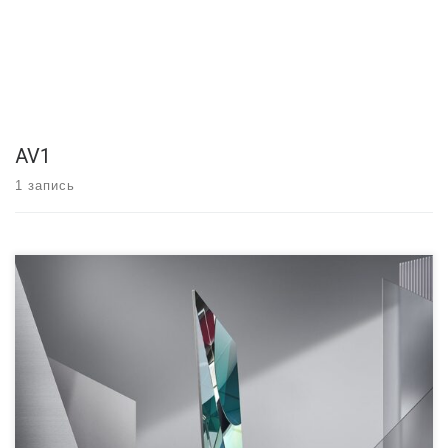
AV1
1 запись
В преддверии CES 2020 Samsung представила новый флагманский
ЖК-телевизор Q950TS с «бесконечным дизайном», который
«исключает рамки экрана». Он также имеет декодирование AV1 для
видео 8K и новую аудио технологию. ‘Zero bezel’ Samsung 8K TV ЖК-
телевизор «QLED» имеет разрешение 8K, но особенностью
хедлайнеров является «бесконечный дизайн», который устраняет
лицевую панель с […]