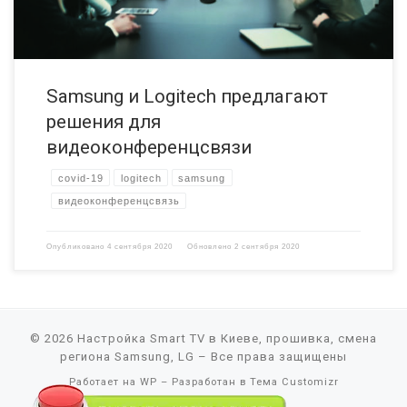
Samsung и Logitech предлагают
решения для
видеоконференцсвязи
covid-19
logitech
samsung
видеоконференцсвязь
Опубликовано
4 сентября 2020
Обновлено
2 сентября 2020
© 2026
Настройка Smart TV в Киеве, прошивка, смена
региона Samsung, LG
– Все права защищены
Работает на
WP
– Разработан в
Тема Customizr