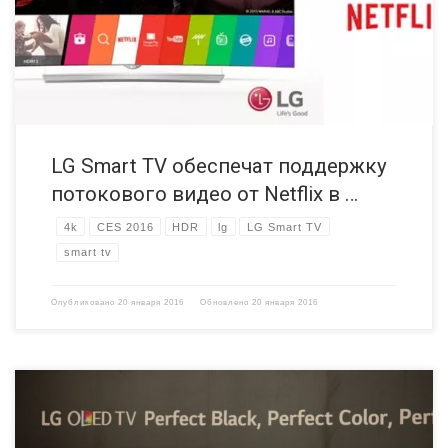
просмотр телесериалов в 4K-качестве с поддержкой HDR, на рынках
Азии, на Ближнем Востоке и в Европе. Среди доступных к
просмотру телевизионных программ […]
LG Smart TV обеспечат поддержку
потокового видео от Netflix в …
4k
CES 2016
HDR
lg
LG Smart TV
smart tv
Опубликовано
20 января 2016
Обновлено
20 января 2016
Компания LG Electronics представила на выставке IFA 2015 в