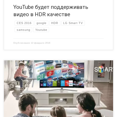
YouTube будет поддерживать
видео в HDR качестве
CES 2016
google
HDR
LG Smart TV
samsung
Youtube
Опубликовано
13 февраля 2016
Понятие современного телевизионного уже давно не вписывается
в узкое определение устройств, которые можно использовать
исключительно с целью просмотра видео изображения вкупе со
звуком соответствующего качества. Сегодня это приборы высоких
технологий, в которых объединяются функции, присущие TV-тюнеру,
персональному компьютеру, а также центру мультимедийному.
Предназначением предлагаемой вам статьи является
рассмотрение самых актуальных […]