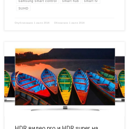
samsung smart control
smart hub
smart tv
SUHD
Опубликовано
1 июля 2016
Обновлено
1 июля 2016
В начале 2016 года компанией LG, в числе других производителей
телевизоров, было объявлено о поддержке в своей продукции HDR
видео. При этом в описании телевизоров можно встретить разные
обозначения поддержки HDR видео – в одних указывается super, а
в других pro. Исходя из элементарной логики, разные названия
должны говорить о […]
HDR видео pro и HDR super на