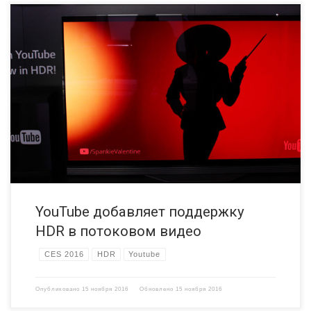
Компания впервые объявила о том, что на YouTube скоро появятся
ролики в HDR, в январе на CES 2016. Сегодня это стало
реальностью. На YouTube добавлена поддержка HDR и вы можете
наслаждаться HDR видео с новым Chromecast Ultra и на
телевизорах Samsung. YouTube в HDR YouTube шаг за
шагом добавляет поддержку высококачественных видео
форматов, включая […]
YouTube добавляет поддержку
HDR в потоковом видео
CES 2016
HDR
Youtube
Опубликовано
15 ноября 2016
Обновлено
15 ноября 2016