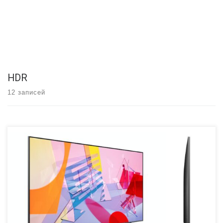
HDR
12 записей
Ранее в этом месяце на выставке CES компания Samsung
представила свой новый флагманский телевизор с разрешением
8K и телевизоры различных существующих конструкций. В
настоящее время компания представила свой первый ЖК-
телевизор 4K серии для 2020 года — Q60T. Samsung 2020 4K
телевизоры Линейка телевизоров Samsung 2020 года будет
называться линейкой T, […]