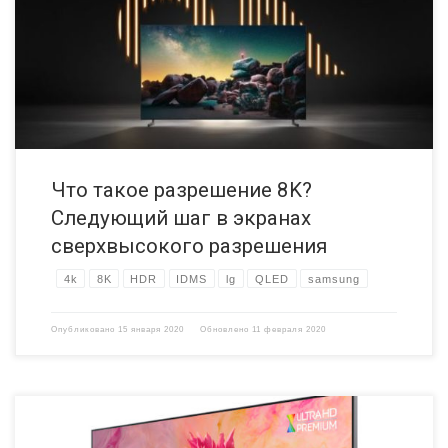
для современных телевизоров премиум-класса, вероятно, вы
слышите слово «8K», которое все чаще и чаще используют, но когда
приходит вопрос понимания того, что именно 8K означает для
видео, домашнего кинотеата, ответить не так прост. 2019 год был […]
Что такое разрешение 8K?
Следующий шаг в экранах
сверхвысокого разрешения
4k
8K
HDR
IDMS
lg
QLED
samsung
Опубликовано
15 января 2020
Обновлено
11 февраля 2020