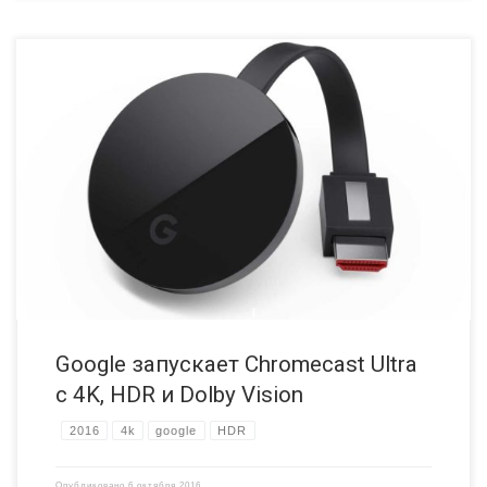
Google представила новый Chromecast Ultra, который
поддерживает 4K UHD и оба формата HDR (High Dynamic Range);
HDR10 и Dolby Vision. Он будет доступен в ноябре по цене $69.
Третье поколение Chromecast Благодаря слухам большинство
деталей было известно заранее, но сегодня Google вышел на сцену,
чтобы представить целый ряд новых продуктов, […]
Google запускает Chromecast Ultra
с 4K, HDR и Dolby Vision
2016
4k
google
HDR
Опубликовано
6 октября 2016