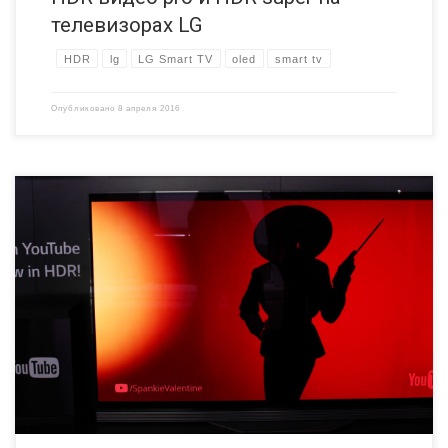
телевизорах LG
HDR
lg
LG Smart TV
oled
smart tv
Опубликовано
8 апреля 2016
YouTube непрерывно улучшает качество видео — с помощью 4К,
HFR, лучшим декодированием и даже 8К. В этом году
стриминговый гигант обещает добавить поддержку HDR. HDR
на YouTube Новость была представлена на CES 2016 во время
презентации компании LG, которая, кстати объявила про начало
сотрудничества с Netflix в контексте трансляции видео в […]