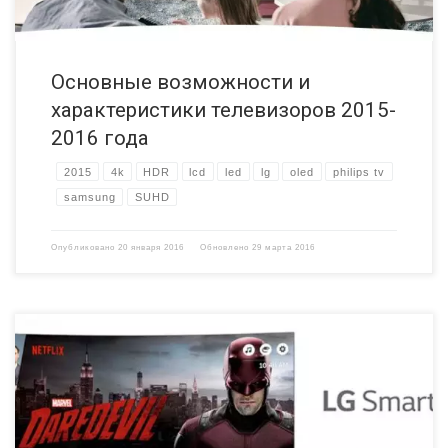
Основные возможности и
характеристики телевизоров 2015-
2016 года
2015
4k
HDR
lcd
led
lg
oled
philips tv
samsung
SUHD
Опубликовано
20 января 2016
Обновлено
29 марта 2016
Компания LG Electronics объявила о расширении сотрудничества с
компанией Netflix для улучшения потоковой передачи данных по
запросу на рынке онлайн-телевидения. Данное партнерство
поможет расширить библиотеку качественного контента, включая