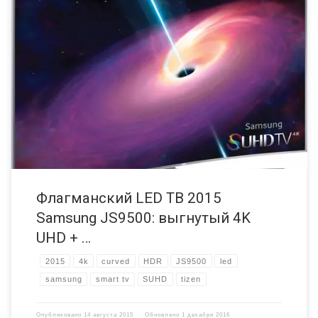
Samsung представили свой модельный ряд LED ТВ 2015 года на
Международной выставке электроники CES в Лас Вегасе. Учитывая
то, насколько сильно Северо-Корейский производитель
раскручивал ультра HD (UHD) и выгнутые экраны в 2014 году, ни
для кого не стало сюрпризом, что эти две технологии воплотились
в серию телевизоров Samsung J в 2015 году. […]
Флагманский LED ТВ 2015
Samsung JS9500: выгнутый 4K
UHD + …
2015
4k
curved
HDR
JS9500
led
samsung
smart tv
SUHD
tizen
Опубликовано
14 августа 2015
Обновлено
1 декабря 2016