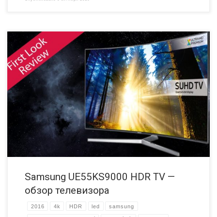
Мы открываем новую рубрику — обзор новых и интересных (на наш
взгляд) моделей телевизоров с технологией Smart TV! Сегодня мы
поговорим о новинке 2016 года от компании Samsung, а именно о
55-и дюймовой SUHD модели UE55KS9000. Также доступны модели
с диагональю 49, 65 и 75 дюймов (а именно UE49KS9000,
UE65KS9000 и UE75KS9000 […]
Samsung UE55KS9000 HDR TV —
обзор телевизора
2016
4k
HDR
led
samsung