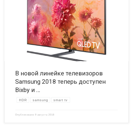
На мероприятии First Look в Нью-Йорке компания показала
обновленную телевизионную линейку Samsung 2018. В состав
линейки входят новые телевизоры QLED, телевизоры UHD,
телевизоры премиум-класса UHD и телевизоры с очень большими
размерами экрана 75-дюймов и выше. Samsung представила
новые технологические достижения в этой линейке наряду с
новаторскими разработками и усовершенствованиями. Во […]
В новой линейке телевизоров
Samsung 2018 теперь доступен
Bixby и …
HDR
samsung
smart tv
Опубликовано
9 августа 2018