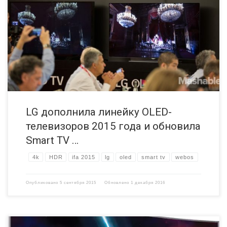
Берлине четыре новых OLED-телевизора, среди которых 65-ти и 55-
дюймовые 4K OLED-телевизоры с поддержкой HDR (модели
65/55EF9500 и 55EG9200), а также OLED-телевизор с изогнутым
экраном (модель 55EG9100). Отметим, что модели EF9500
оснащены первыми в индустрии плоскими OLED-экранами с
разрешением 4K, а толщина корпуса […]
LG дополнила линейку OLED-
телевизоров 2015 года и обновила
Smart TV …
4k
HDR
ifa 2015
lg
oled
smart tv
webos
Опубликовано
5 сентября 2015
Обновлено
1 декабря 2016