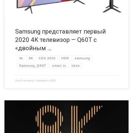
Samsung представляет первый
2020 4K телевизор — Q60T с
«двойным …
4k
8K
CES 2020
HDR
samsung
Samsung_Q60T
smart tv
tizen
Опубликовано
3 февраля 2020
Так как все больше телевизионных брендов, чем когда-либо,
обращаются к футуристической технологии сверхвысокой четкости