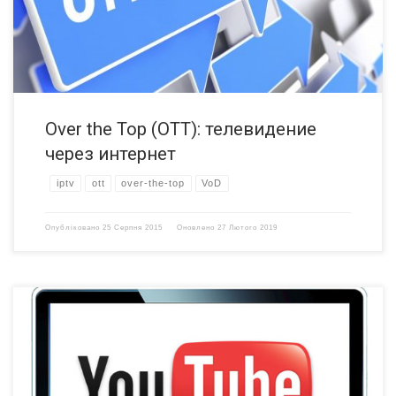
контент доставляется любому пользователю подключенному к
Интернет […]
Over the Top (OTT): телевидение
через интернет
iptv
ott
over-the-top
VoD
Опубліковано
25 Серпня 2015
Оновлено
27 Лютого 2019
Начиная с середины августа на телевизорах Philips 2012 года
появилась проблема с работой виджета Youtube. У некоторых
Youtube просто не запускается и зависает на этапе логотипа, у