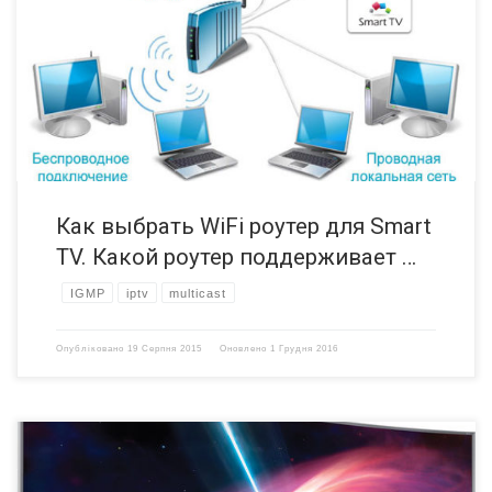
сервисы работали гладко и быстро, нужен хороший WiFi роутер.
Неважно, как Вы подключите – через кабель или через
беспроводную сеть, устройство, через которое смарт тв будет
выходить в Интернет должно обладать некоторыми специальными
функциями. Некоторые пользователи сталкиваются […]
Как выбрать WiFi роутер для Smart
TV. Какой роутер поддерживает …
IGMP
iptv
multicast
Опубліковано
19 Серпня 2015
Оновлено
1 Грудня 2016