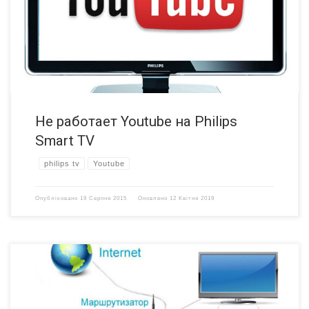
части пользователей Youtube все же открывается, но ничего не
показывает. Проблема состоит в том, что разработчики Youtube
прекратили поддержку старых сертификатов SHA-1. Youtube […]
Не работает Youtube на Philips
Smart TV
philips tv
Youtube
Опубліковано
19 Серпня 2015
Оновлено
12 Квітня 2019
Купить телевизор со смарт тв – задача не из легких. Но чтобы все