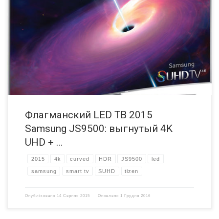
Samsung представили свой модельный ряд LED ТВ 2015 года на
Международной выставке электроники CES в Лас Вегасе. Учитывая
то, насколько сильно Северо-Корейский производитель
раскручивал ультра HD (UHD) и выгнутые экраны в 2014 году, ни
для кого не стало сюрпризом, что эти две технологии воплотились
в серию телевизоров Samsung J в 2015 году. […]
Флагманский LED ТВ 2015
Samsung JS9500: выгнутый 4K
UHD + …
2015
4k
curved
HDR
JS9500
led
samsung
smart tv
SUHD
tizen
Опубліковано
14 Серпня 2015
Оновлено
1 Грудня 2016