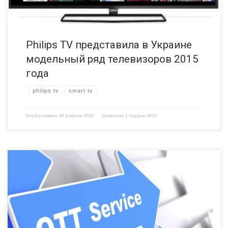
Philips TV представила в Украине
модельный ряд телевизоров 2015
года
philips tv
smart tv
Опубліковано
26 Серпня 2015
Оновлено
1 Грудня 2016
OTT Over the Top. Что это такое? Бизнес модель интерактивного
цифрового телевидения построенная на базе технологии OTT
предлагает просмотр аудио и видеоконтента в реальном времени
от контент-агрегаторов без участия и контроля со стороны ISP
провайдеров. Over the Top (OTT) это технология, при которой