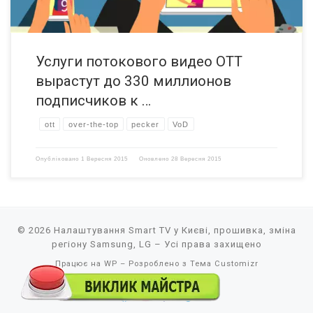
Услуги потокового видео OTT
вырастут до 330 миллионов
подписчиков к …
ott
over-the-top
pecker
VoD
Опубліковано
1 Вересня 2015
Оновлено
28 Вересня 2015
© 2026
Налаштування Smart TV у Києві, прошивка, зміна
регіону Samsung, LG
– Усі права захищено
Працює на
WP
– Розроблено з
Тема Customizr