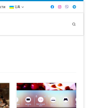
кти
UA
Search
Samsung Electronics представила
свою новую линейку SUHD TV 2016
и
года на выставке CES 2016 в Лас
х
Вегасе. Новый пользовательский
опыт (UX) Samsung Smart TV 2016