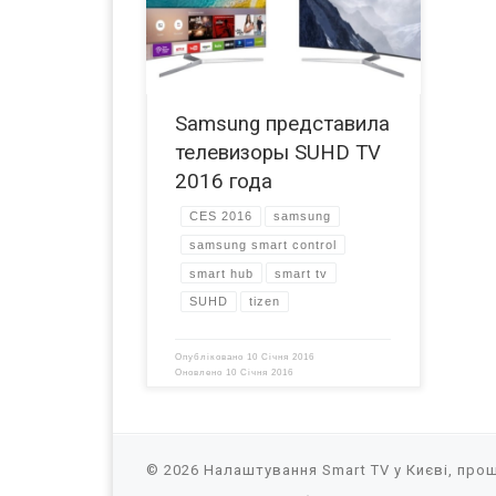
устройствах используются дисплеи
на базе технологии квантовых точек,
что призвано обеспечить высокое
качество изображения. При этом
модель KS9500 SUHD TV является
Samsung представила
изогнутой и выполнена в
безрамочном дизайне. В новых
телевизоры SUHD TV
телевизорах Samsung SUHD TV
2016 года
реализована поддержка HDR, […]
CES 2016
samsung
samsung smart control
smart hub
smart tv
SUHD
tizen
Опубліковано
10 Січня 2016
Оновлено
10 Січня 2016
© 2026
Налаштування Smart TV у Києві, прош