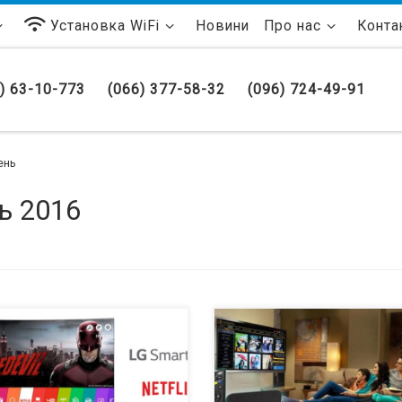
Установка WiFi
Новини
Про нас
Конта
) 63-10-773
(066) 377-58-32
(096) 724-49-91
ень
ь 2016
пания LG Electronics объявила о
Наверное, каждый задается этим
ширении сотрудничества с
вопросом, когда приходит время
панией Netflix для улучшения
покупки Смарт ТВ приставки. Есл
оковой передачи данных по
посмотреть на многообразие эти
росу на рынке онлайн-
устройств в интернете, то может