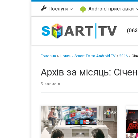
Перейти до вмісту
Послуги
Android приставки
(063
Головна
»
Новини Smart TV та Android TV
»
2016
»
Січ
Архів за місяць:
Січен
5 записів
Понятие современного
Ком
телевизионного уже давно не
рас
вписывается в узкое определение
ком
устройств, которые можно
пот
использовать исключительно с
зап