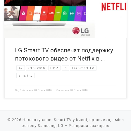
поможет расширить библиотеку качественного контента, включая
просмотр телесериалов в 4K-качестве с поддержкой HDR, на рынках
Азии, на Ближнем Востоке и в Европе. Среди доступных к
просмотру телевизионных программ […]
LG Smart TV обеспечат поддержку
потокового видео от Netflix в …
4k
CES 2016
HDR
lg
LG Smart TV
smart tv
Опубліковано
20 Січня 2016
Оновлено
20 Січня 2016
© 2026
Налаштування Smart TV у Києві, прошивка, зміна
регіону Samsung, LG
– Усі права захищено