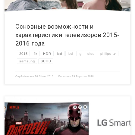
Основные возможности и
характеристики телевизоров 2015-
2016 года
2015
4k
HDR
lcd
led
lg
oled
philips tv
samsung
SUHD
Опубліковано
20 Січня 2016
Оновлено
29 Березня 2016
Компания LG Electronics объявила о расширении сотрудничества с
компанией Netflix для улучшения потоковой передачи данных по
запросу на рынке онлайн-телевидения. Данное партнерство