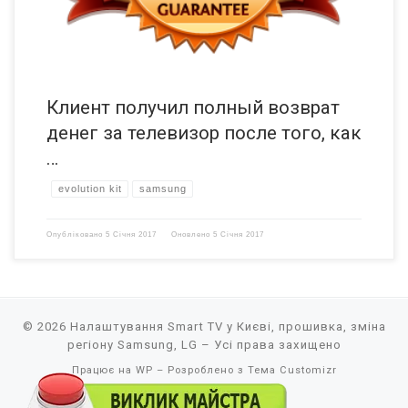
Клиент получил полный возврат
денег за телевизор после того, как
…
evolution kit
samsung
Опубліковано
5 Січня 2017
Оновлено
5 Січня 2017
© 2026
Налаштування Smart TV у Києві, прошивка, зміна
регіону Samsung, LG
– Усі права захищено
Працює на
WP
– Розроблено з
Тема Customizr