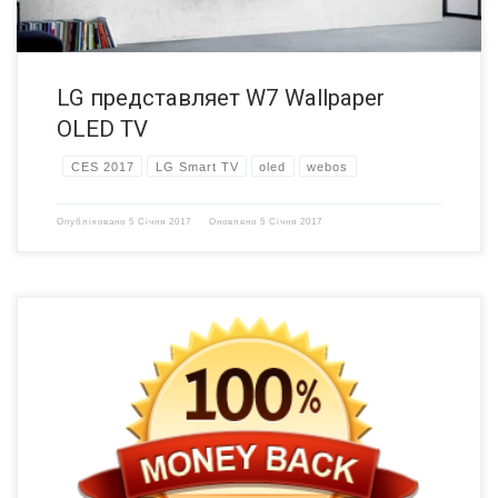
LG представляет W7 Wallpaper
OLED TV
CES 2017
LG Smart TV
oled
webos
Опубліковано
5 Січня 2017
Оновлено
5 Січня 2017
В 2012 году Samsung представила “Evolution Kit” на своих
телевизорах Smart TV и пообещала выпускать обновление каждый
год вплоть до 2016. Но этого не произошло. и один расстроенный
клиент решил отсудить у Samsung компенсацию. И он выиграл. Он
получил полный возврат денег за модель Samsung Smart TV 2013
года. Разбитые обещания от Samsung […]