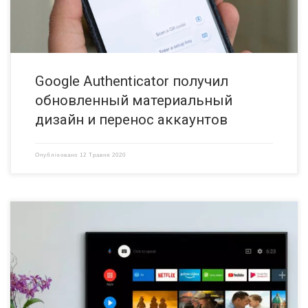
Google Authenticator получил
обновленный материальный
дизайн и перенос аккаунтов
Опубліковано
12 Травня 2020
Устройства Android TV теперь можно добавлять в группы Google
Speaker вместе с устройствами Chromecast и Google Home. Android
TV в группах Google Speaker Как и Sonos, устройства на базе Google
могут быть настроены в «многокомнатных» конфигурациях,
позволяющих слушать музыку на нескольких устройствах и в