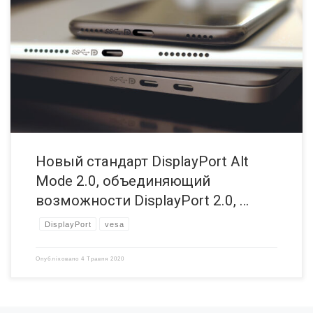
Организация VESA объявила о выходе нового обновленного
стандарта DisplayPort Alternate Mode (Alt Mode) 2.0. Теперь
DisplayPort 2.0 может быть встроен в USB4 (с использованием USB
Type-C) с поддержкой разрешения до 16K. Он имеет еще большую
полосу пропускания, чем HDMI 2.1. Стандарт DisplayPort 2.0 был
представлен в середине 2019 года […]
Новый стандарт DisplayPort Alt
Mode 2.0, объединяющий
возможности DisplayPort 2.0, …
DisplayPort
vesa
Опубліковано
4 Травня 2020