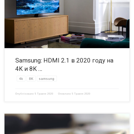
телевизоры, но и несколько моделей серии 4K будут оснащены
портом HDMI 2.1. HDMI 2.1 в телевизорах Samsung Как и у Sony,
возникла путаница по поводу поддержки HDMI 2.1 в телевизорах
Samsung 2020 года. Первоначально компания заявила, что только
8K телевизоры […]
Samsung: HDMI 2.1 в 2020 году на
4K и 8K …
4k
8K
samsung
Опубліковано
5 Травня 2020
Оновлено
5 Травня 2020