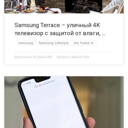
Samsung Terrace – уличный 4K
телевизор с защитой от влаги, …
samsung
Samsung Lifestyle
the frame tv
Опубліковано
22 Травня 2020
Оновлено
2 Вересня 2020
Google Authenticator – это очень простое приложение, которое
предоставляет двухэтапные коды подтверждения при входе на
сторонние сайты. Последнее обновление приложения для Android
появилось в 2017 году, но сегодня Google Authenticator 5.10 в
обновленной версии получил материальный дизайн (Material
design) и функцию переноса аккаунтов между устройствами. Какие
же изменения появились в […]