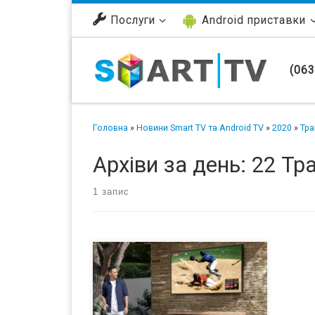
Перейти до вмісту
Послуги
Android приставки
(063
Головна
»
Новини Smart TV та Android TV
»
2020
»
Тра
Архіви за день:
22 Тр
1 запис
Samsung давно прочно заняла нишу
в сфере домашних телевизоров и
теперь компания хочет расширить
свое присутствие на рынке путем
добавления новых моделей в