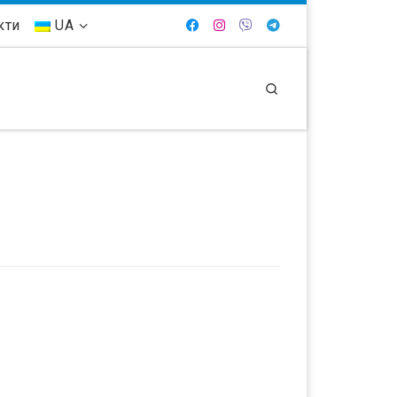
кти
UA
Search