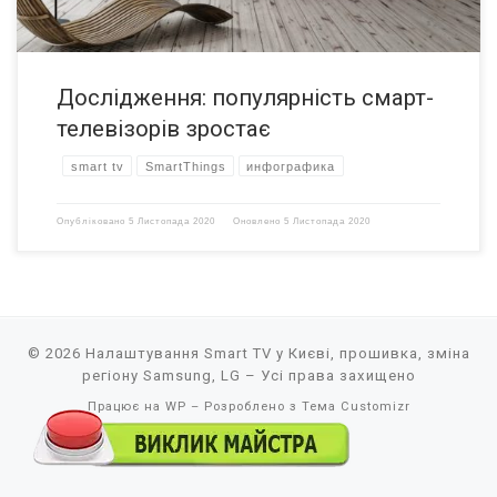
Дослідження: популярність смарт-
телевізорів зростає
smart tv
SmartThings
инфографика
Опубліковано
5 Листопада 2020
Оновлено
5 Листопада 2020
© 2026
Налаштування Smart TV у Києві, прошивка, зміна
регіону Samsung, LG
– Усі права захищено
Працює на
WP
– Розроблено з
Тема Customizr