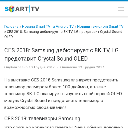
Перейти до вмісту
Ме
Головна
»
Новини Smart TV та Android TV
»
Новини технології Smart TV
»
CES 2018: Samsung дебютирует с 8K TV, LG представит Crystal Sound
OLED
CES 2018: Samsung дебютирует с 8K TV, LG
представит Crystal Sound OLED
Опубліковано
13 Грудня 2017
-
Оновлено
13 Грудня 2017
На выставке CES 2018 Samsung планирует представить
телевизор размером более 100 дюймов, а также
телевизор 8K. LG планирует выпустить свой первый OLED-
модуль Crystal Sound и представить телевизор с
возможностью сворачивания!
CES 2018: телевизоры Samsung
Это слухи, но корейская газета ETNews обычно довольно