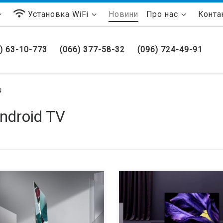
Установка WiFi
Новини
Про нас
Конта
) 63-10-773
(066) 377-58-32
(096) 724-49-91
4
ndroid TV
реддверии CES 2020 Samsung
Sony начал выпуск Android 9, App
дставила новый флагманский
AirPlay 2, HomeKit и Dolby Atmos 
телевизор Q950TS с
некоторых ЖК-телевизоров в кон
сконечным дизайном», который
2019 года. Обновление также
ключает рамки экрана». Он также
доступно в США и Европе для