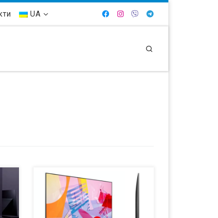
кти
UA
Search
le
Ранее в этом месяце на выставке
для
CES компания Samsung представила
це
свой новый флагманский телевизор
с разрешением 8K и телевизоры
различных существующих