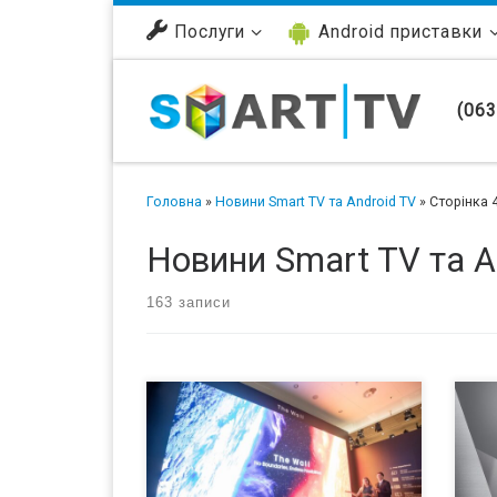
Перейти до вмісту
Послуги
Android приставки
(063
Головна
»
Новини Smart TV та Android TV
»
Сторінка 
Новини Smart TV та A
163 записи
Samsung Electronics сделала еще
В п
один шаг вперед в создании
пре
интерьерных дисплеев
ЖК-
инновационной серии The Wall TV —
«бе
диагональ экрана новой топовой
«ис