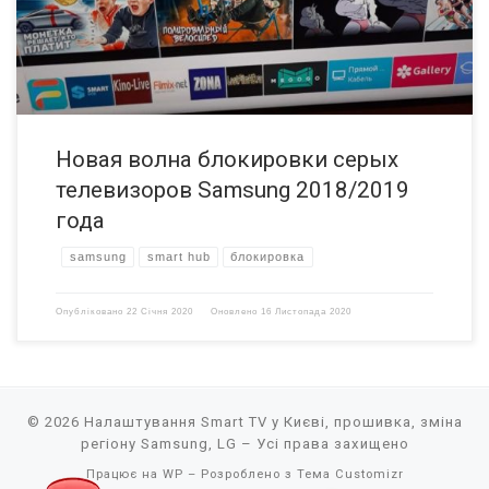
Таким образом компания пытается бороться с неофициально
импортированными телевизорами […]
Новая волна блокировки серых
телевизоров Samsung 2018/2019
года
samsung
smart hub
блокировка
Опубліковано
22 Січня 2020
Оновлено
16 Листопада 2020
© 2026
Налаштування Smart TV у Києві, прошивка, зміна
регіону Samsung, LG
– Усі права захищено
Працює на
WP
– Розроблено з
Тема Customizr