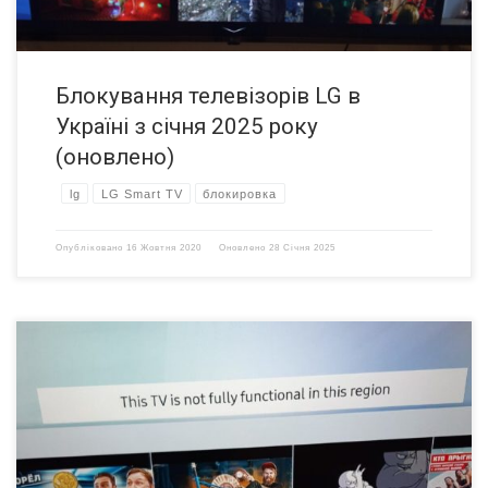
Блокування телевізорів LG в
Україні з січня 2025 року
(оновлено)
lg
LG Smart TV
блокировка
Опубліковано
16 Жовтня 2020
Оновлено
28 Січня 2025
[Обновлено 05.02.2020] Новая волна блокировок. Под угрозой
блокировки модели всех серий. Наши специалисты уже могут
устранить данную проблему. Ранее мы уже писали о том, что
Samsung постоянно вводит новые методы блокировки
телевизоров, которые были ввезены из других стран ЕС в Украину.