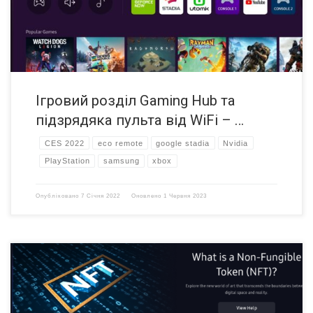
Xbox, […]
Ігровий розділ Gaming Hub та
підзрядяка пульта від WiFi – …
CES 2022
eco remote
google stadia
Nvidia
PlayStation
samsung
xbox
Опубліковано
7 Січня 2022
Оновлено
1 Червня 2023
Розглядати свої NFT токени на екрані смартфона чи ноутбука – це