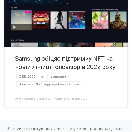
нормально, але чому б не нагадати всім, хто відвідує ваш будинок,
про гроші, які ви витратили на NFT у цифровому мистецтві,
демонструючи їх на екрані телевізора? Якимось чином ми
опинилися у світі, де це стане реальністю: Samsung заявляє, що […]
Samsung обіцяє підтримку NFT на
новій лінійці телевізорів 2022 року
CES 2022
nft
samsung
Samsung NFT aggregation platform
Опубліковано
6 Січня 2022
Оновлено
1 Червня 2023
© 2026
Налаштування Smart TV у Києві, прошивка, зміна