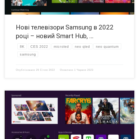
Нові телевізори Samsung в 2022
році – новий Smart Hub, …
8K
CES 2022
microled
neo qled
neo quantum
samsung
Опубліковано
26 Січня 2022
Оновлено
1 Червня 2023
Samsung представили нову лінійку смарт-телевізорів на виставці
CES 2022. Серед оновлень варто виділити такі екзотичні функції, як
підзарядка пульта від WiFi та підтримку NFT. розробники не обійшли
стороною і тему відеігор. Так, телевізори Samsung стали першими,
що дозволяють вам грати в ААА відеоігри з хмари, а не тільки з