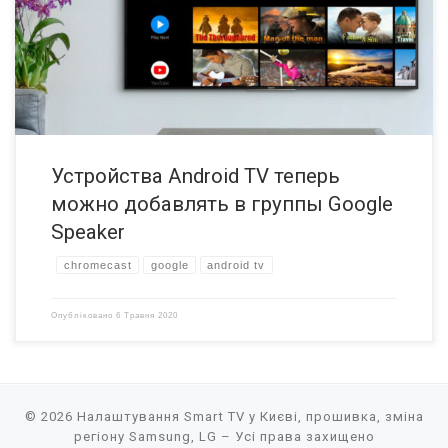
могут быть настроены в «многокомнатных» конфигурациях,
позволяющих слушать музыку на нескольких устройствах и в
разных комнатах одновременно. Устройства Android TV […]
Устройства Android TV теперь
можно добавлять в группы Google
Speaker
chromecast
google
android tv
Опубліковано
6 Травня 2020
© 2026
Налаштування Smart TV у Києві, прошивка, зміна
регіону Samsung, LG
– Усі права захищено