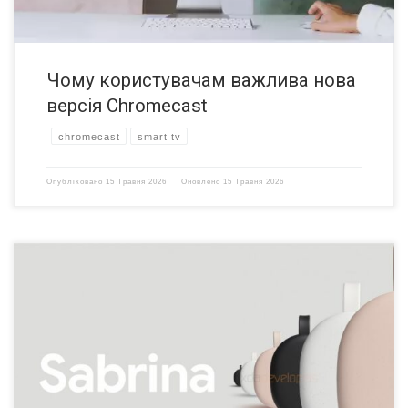
Чому користувачам важлива нова
версія Chromecast
chromecast
smart tv
Опубліковано
15 Травня 2026
Оновлено
15 Травня 2026
Google готовит к выпуску новое оборудование этим летом,
включая новый смартфон и устройство передачи потокового
мультимедиа (usb dongle). По слухам, последнее устройство
является преемником Chromecast Ultra, но, как ожидается, оно
будет оснащено специальным пультом дистанционного
управления и программным обеспечением для Android TV. Этот
донгл Google Android TV может быть запущен […]