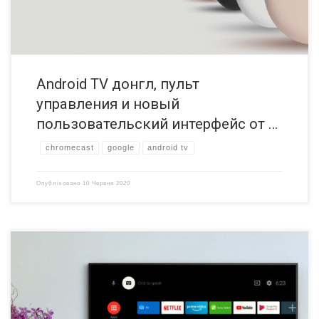
Android TV донгл, пульт
управления и новый
пользовательский интерфейс от …
chromecast
google
android tv
Опубліковано
10 Червня 2020
Устройства Android TV теперь можно добавлять в группы Google
Speaker вместе с устройствами Chromecast и Google Home. Android
TV в группах Google Speaker Как и Sonos, устройства на базе Google