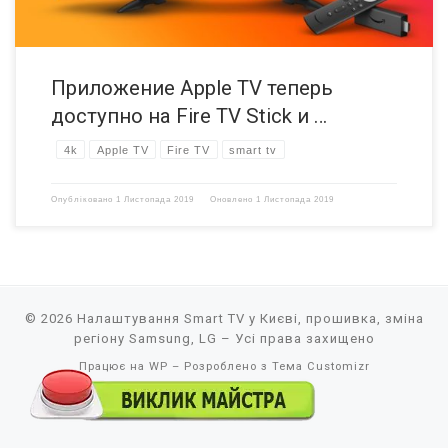
Приложение Apple TV теперь
доступно на Fire TV Stick и …
4k
Apple TV
Fire TV
smart tv
Опубліковано
1 Листопада 2019
Оновлено
1 Листопада 2019
© 2026
Налаштування Smart TV у Києві, прошивка, зміна
регіону Samsung, LG
– Усі права захищено
Працює на
WP
– Розроблено з
Тема Customizr