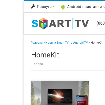
Перейти до вмісту
Послуги
Android приставки
(063
Головна
»
Новини Smart TV та Android TV
»
HomeKit
HomeKit
1 запис
LG розпочала випуск Apple AirPlay 2
та HomeKit на своїх телевізорах 2018
року. Оновлення надійде на моделі
OLED 2018 року (B8, C8, E8, G8, W8) та
моделей РК-дисплеїв 2018 року