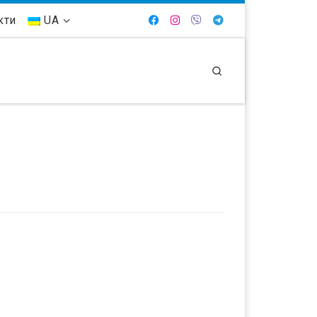
кти
UA
Search