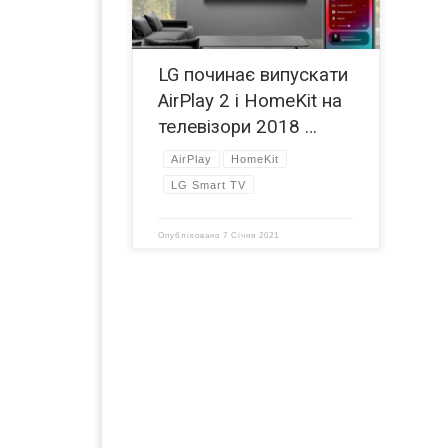
(асортименти SK та UK). AirPlay 2 та
HomeKit Apple і LG раніше випустили
функціонал AirPlay 2 та HomeKit для
LG починає випускати
моделей […]
AirPlay 2 і HomeKit на
телевізори 2018 …
AirPlay
HomeKit
LG Smart TV
Опубліковано
7 Січня 2021