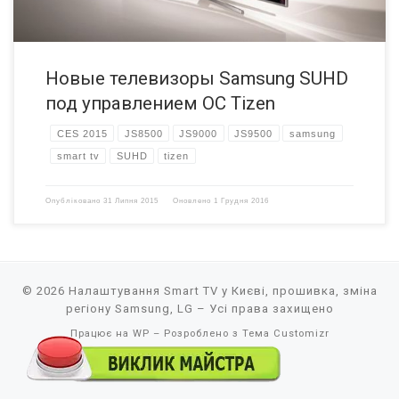
Новые телевизоры Samsung SUHD
под управлением ОС Tizen
CES 2015
JS8500
JS9000
JS9500
samsung
smart tv
SUHD
tizen
Опубліковано
31 Липня 2015
Оновлено
1 Грудня 2016
© 2026
Налаштування Smart TV у Києві, прошивка, зміна
регіону Samsung, LG
– Усі права захищено
Працює на
WP
– Розроблено з
Тема Customizr