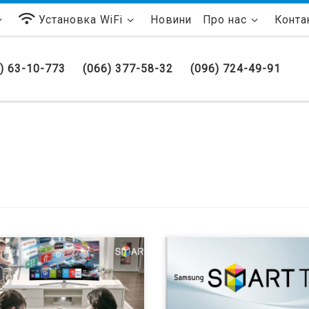
Установка WiFi
Новини
Про нас
Конта
) 63-10-773
(066) 377-58-32
(096) 724-49-91
ятие современного
Каждый бытовой электроприбор
евизионного уже давно не
имеет свою модель и,
сывается в узкое определение
соответственно, – маркировку.
ройств, которые можно
Сегодня мы разберем, что же ск
ользовать исключительно с
в моделях телевизоров Samsung,