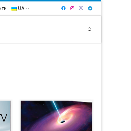
кти
UA
Search
Samsung представили свой
модельный ряд LED ТВ 2015 года на
Международной выставке
рыто
электроники CES в Лас Вегасе.
Учитывая то, насколько сильно