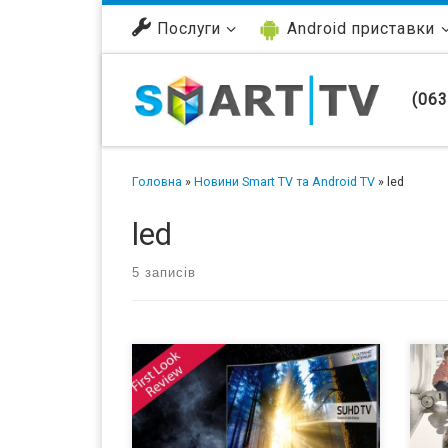
Перейти до вмісту
Послуги
Android приставки
(063
Головна
»
Новини Smart TV та Android TV
»
led
led
5 записів
Мы открываем новую рубрику –
Пон
обзор новых и интересных (на наш
тел
взгляд) моделей телевизоров с
впи
технологией Smart TV! Сегодня мы
уст
поговорим о новинке 2016 года от
исп