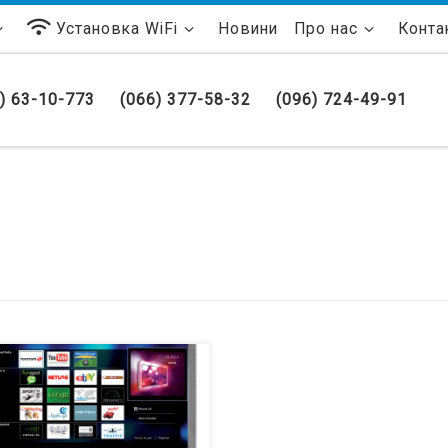
Установка WiFi
Новини
Про нас
Конта
) 63-10-773
(066) 377-58-32
(096) 724-49-91
lips введет функцию Net TV в
ые серии телевизоров в
жайшее время. Net TV позволяет
ключаться к Интернету для
смотра фильмов, клипов,