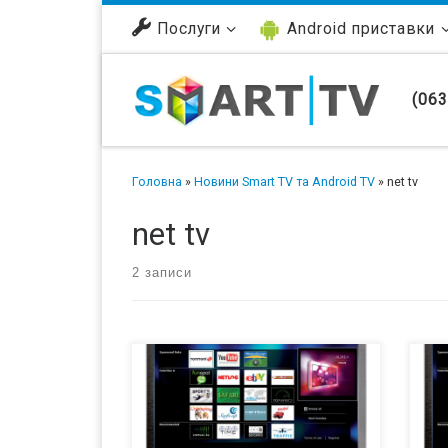
Перейти до вмісту
Послуги
Android приставки
(063
Головна
»
Новини Smart TV та Android TV
»
net tv
net tv
2 записи
Владельцы смарт телевизоров Philips
Phi
2009 года в Европе потеряют доступ
нов
к приложениям и smart функциям 28
бли
декабря 2017 года. Причиной тому
под
является улучшение безопасности
про