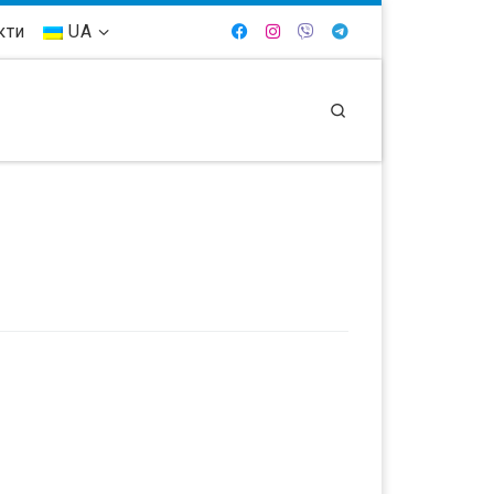
кти
UA
Search