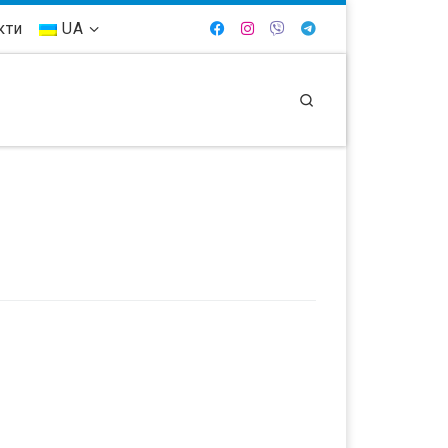
кти
UA
Search