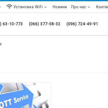
Установка WiFi
Новини
Про нас
Конта
) 63-10-773
(066) 377-58-32
(096) 724-49-91
op
 Over the Top. Что это такое?
нес модель интерактивного
рового телевидения построенная
базе технологии OTT предлагает
смотр аудио и видеоконтента в