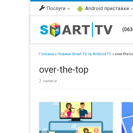
Перейти до вмісту
Послуги
Android приставки
(063
Головна
»
Новини Smart TV та Android TV
»
over-the-t
over-the-top
2 записи
Как сообщается в новом
OTT
докладе Juniper Research –
Биз
количество потребителей потокового
циф
видео значительно увеличивается.
на 
Так, например, количество
про