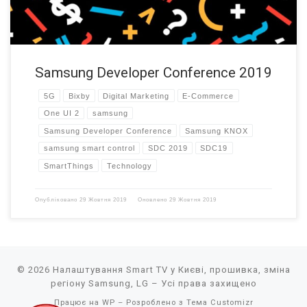
Samsung Developer Conference 2019
5G
Bixby
Digital Marketing
E-Commerce
One UI 2
samsung
Samsung Developer Conference
Samsung KNOX
samsung smart control
SDC 2019
SDC19
SmartThings
Technology
Опубліковано
29 Жовтня 2019
Оновлено
29 Жовтня 2019
© 2026
Налаштування Smart TV у Києві, прошивка, зміна
регіону Samsung, LG
– Усі права захищено
Працює на
WP
– Розроблено з
Тема Customizr