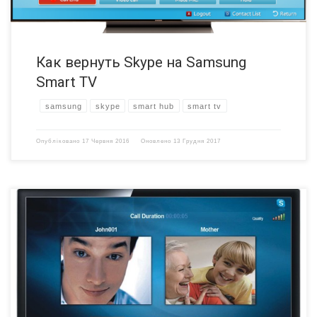
Как вернуть Skype на Samsung
Smart TV
samsung
skype
smart hub
smart tv
Опубліковано
17 Червня 2016
Оновлено
13 Грудня 2017
Microsoft недавно объявила о прекращении поддержки Skype для
домашних телевизоров. Произойдет это в июне 2016 года. После
этого Microsoft не планирует дальнейший выпуск обновлений
данного программного продукта. Отметим, что практически любой
владелец Smart TV мог (и пока может) установить программу Skype
на телевизор и общаться со своими знакомыми и родными (при […]