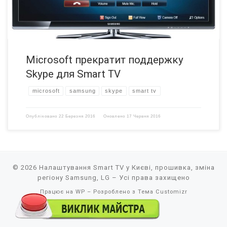
Microsoft прекратит поддержку
Skype для Smart TV
microsoft
samsung
skype
smart tv
Опубліковано
22 Березня 2016
Оновлено
17 Червня 2016
© 2026
Налаштування Smart TV у Києві, прошивка, зміна
регіону Samsung, LG
– Усі права захищено
Працює на
WP
– Розроблено з
Тема Customizr